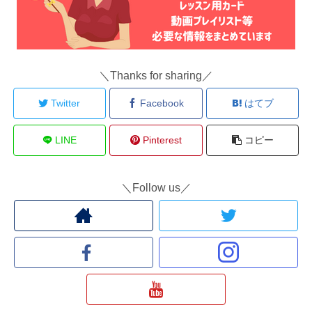
＼Thanks for sharing／
Twitter
Facebook
はてブ
LINE
Pinterest
コピー
＼Follow us／