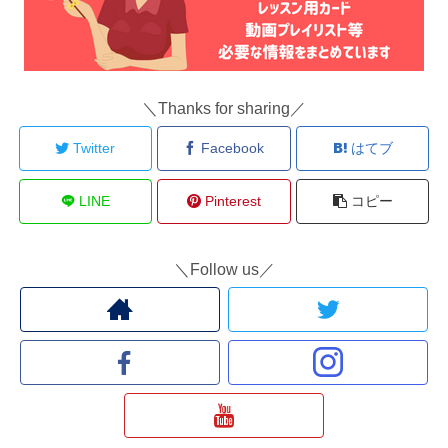
＼Thanks for sharing／
Twitter
Facebook
はてブ
LINE
Pinterest
コピー
＼Follow us／