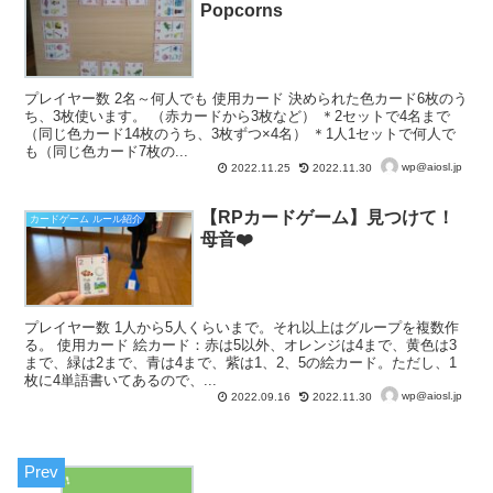
Popcorns
プレイヤー数 2名～何人でも 使用カード 決められた色カード6枚のう
ち、3枚使います。 （赤カードから3枚など） ＊2セットで4名まで
（同じ色カード14枚のうち、3枚ずつ×4名） ＊1人1セットで何人で
も（同じ色カード7枚の...
wp@aiosl.jp
2022.11.25
2022.11.30
【RPカードゲーム】見つけて！
カードゲーム ルール紹介
母音❤️
プレイヤー数 1人から5人くらいまで。それ以上はグループを複数作
る。 使用カード 絵カード：赤は5以外、オレンジは4まで、黄色は3
まで、緑は2まで、青は4まで、紫は1、2、5の絵カード。ただし、1
枚に4単語書いてあるので、...
wp@aiosl.jp
2022.09.16
2022.11.30