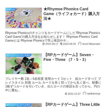
★Rhymoe Phonics Card
お知らせ
Game（ライフォカード）購入方
法★
Rhymoe Phonicsのチャンツをカードゲームにした“Rhymoe Phonics
Card Game”の購入方法をお知らせします！ Rhymoe Phonics Card
Gameとは Rhymoe Phonicsで学ぶ単語やチ...
Ikumi Watanabe
2022.09.17
2024.06.03
【RPカードゲーム】Seven・
カードゲーム ルール紹介
Five・Three （7・5・3）
プレイヤー数 2名～6名程度 使用カード 1セット 絵カードすべて プ
レイスタイル 対面 ルール カードを良く切ってから丸く並べ、順番に
1枚ずつカードを引いていき、出たカードの単語を言ってから、円の
中に重ね...
wp@aiosl.jp
2022.12.07
【RPカードゲーム】Three Little
カードゲーム ルール紹介