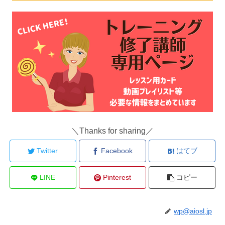
＼Thanks for sharing／
Twitter
Facebook
はてブ
LINE
Pinterest
コピー
wp@aiosl.jp