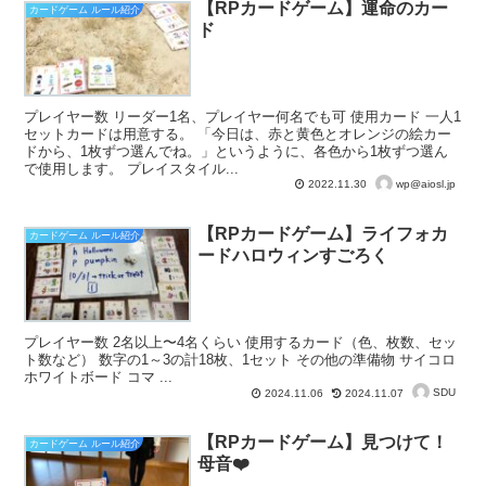
【RPカードゲーム】運命のカー
カードゲーム ルール紹介
ド
プレイヤー数 リーダー1名、プレイヤー何名でも可 使用カード 一人1
セットカードは用意する。 「今日は、赤と黄色とオレンジの絵カー
ドから、1枚ずつ選んでね。」というように、各色から1枚ずつ選ん
で使用します。 プレイスタイル...
wp@aiosl.jp
2022.11.30
【RPカードゲーム】ライフォカ
カードゲーム ルール紹介
ードハロウィンすごろく
プレイヤー数 2名以上〜4名くらい 使用するカード（色、枚数、セッ
ト数など） 数字の1～3の計18枚、1セット その他の準備物 サイコロ
ホワイトボード コマ ...
SDU
2024.11.06
2024.11.07
【RPカードゲーム】見つけて！
カードゲーム ルール紹介
母音❤️