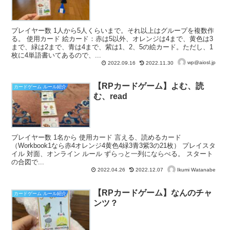
プレイヤー数 1人から5人くらいまで。それ以上はグループを複数作
る。 使用カード 絵カード：赤は5以外、オレンジは4まで、黄色は3
まで、緑は2まで、青は4まで、紫は1、2、5の絵カード。ただし、1
枚に4単語書いてあるので、...
wp@aiosl.jp
2022.09.16
2022.11.30
【RPカードゲーム】よむ、読
カードゲーム ルール紹介
む、read
プレイヤー数 1名から 使用カード 言える、読めるカード
（Workbook1なら赤4オレンジ4黄色4緑3青3紫3の21枚） プレイスタ
イル 対面、オンライン ルール ずらっと一列にならべる。 スタート
の合図で...
Ikumi Watanabe
2022.04.26
2022.12.07
【RPカードゲーム】なんのチャ
カードゲーム ルール紹介
ンツ？