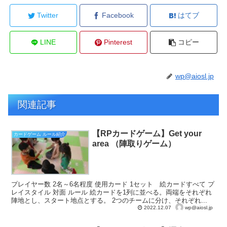
Twitter
Facebook
はてブ
LINE
Pinterest
コピー
wp@aiosl.jp
関連記事
【RPカードゲーム】Get your
カードゲーム ルール紹介
area （陣取りゲーム）
プレイヤー数 2名～6名程度 使用カード 1セット 絵カードすべて プ
レイスタイル 対面 ルール 絵カードを1列に並べる。両端をそれぞれ
陣地とし、スタート地点とする。 2つのチームに分け、それぞれ...
wp@aiosl.jp
2022.12.07