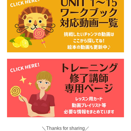
＼Thanks for sharing／