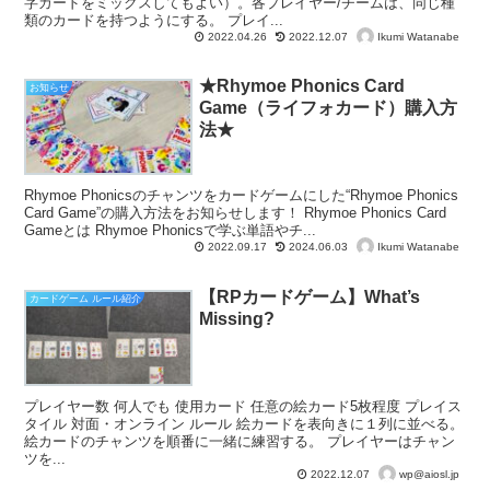
字カードをミックスしてもよい）。各プレイヤー/チームは、同じ種
類のカードを持つようにする。 プレイ...
Ikumi Watanabe
2022.04.26
2022.12.07
★Rhymoe Phonics Card
お知らせ
Game（ライフォカード）購入方
法★
Rhymoe Phonicsのチャンツをカードゲームにした“Rhymoe Phonics
Card Game”の購入方法をお知らせします！ Rhymoe Phonics Card
Gameとは Rhymoe Phonicsで学ぶ単語やチ...
Ikumi Watanabe
2022.09.17
2024.06.03
【RPカードゲーム】What’s
カードゲーム ルール紹介
Missing?
プレイヤー数 何人でも 使用カード 任意の絵カード5枚程度 プレイス
タイル 対面・オンライン ルール 絵カードを表向きに１列に並べる。
絵カードのチャンツを順番に一緒に練習する。 プレイヤーはチャン
ツを...
wp@aiosl.jp
2022.12.07