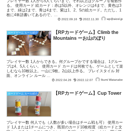
プレイヤー数 1人から5人くらいまで。それ以上はグループを複数作
る。 使用カード 絵カード：赤は5以外、オレンジは4まで、黄色は3
まで、緑は2まで、青は4まで、紫は1、2、5の絵カード。ただし、1
枚に4単語書いてあるので、...
wp@aiosl.jp
2022.09.16
2022.11.30
【RPカードゲーム】Climb the
カードゲーム ルール紹介
Mountains ーお山のぼり
プレイヤー数 1人からできる。何グループかでする場合は、1グルー
プは4、5人くらい。 使用カード カードは何枚でも、ゲームとして楽
しむなら10枚以上。一山に9枚。2山以上作る。 プレイスタイル 対
面、オンライン ルール ...
Ikumi Watanabe
2022.04.26
2022.12.07
【RPカードゲーム】Cup Tower
カードゲーム ルール紹介
プレイヤー数 何人でも（人数が多い場合はチーム戦も可） 使用カー
ド 1人または1チームにつき、既習のカード10枚程度（絵カードと文