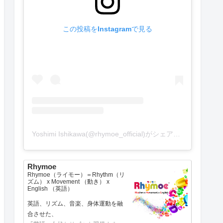
この投稿をInstagramで見る
Yoshimi Ishikawa(@rhymoe_official)がシェアした投稿
Rhymoe
Rhymoe（ライモー）＝Rhythm（リ
ズム） x Movement （動き） x
English （英語）
英語、リズム、音楽、身体運動を融
合させた、